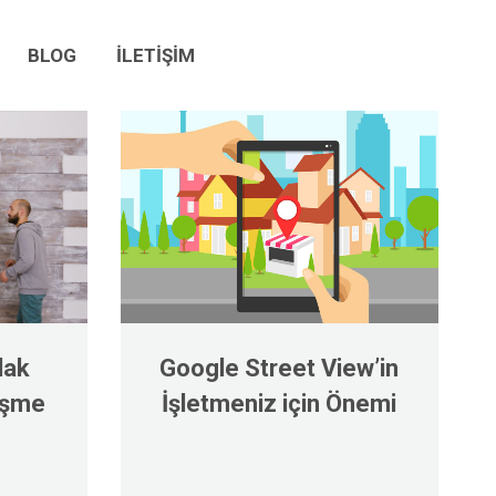
BLOG
İLETİŞİM
BLOG
İLETİŞİM
lak
Google Street View’in
leşme
İşletmeniz için Önemi