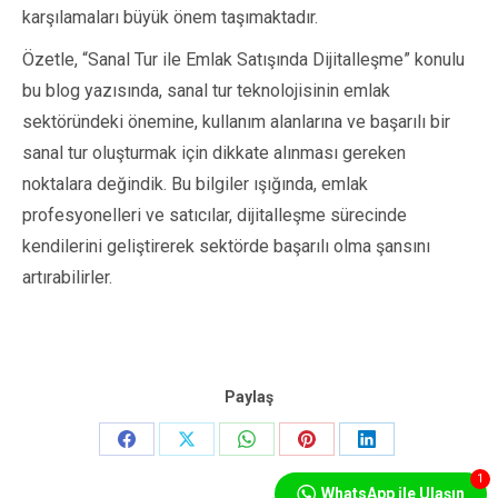
karşılamaları büyük önem taşımaktadır.
Özetle, “Sanal Tur ile Emlak Satışında Dijitalleşme” konulu
bu blog yazısında, sanal tur teknolojisinin emlak
sektöründeki önemine, kullanım alanlarına ve başarılı bir
sanal tur oluşturmak için dikkate alınması gereken
noktalara değindik. Bu bilgiler ışığında, emlak
profesyonelleri ve satıcılar, dijitalleşme sürecinde
kendilerini geliştirerek sektörde başarılı olma şansını
artırabilirler.
Paylaş
Share
Share
Share
Share
Share
1
on
on
on
on
on
WhatsApp ile Ulaşın