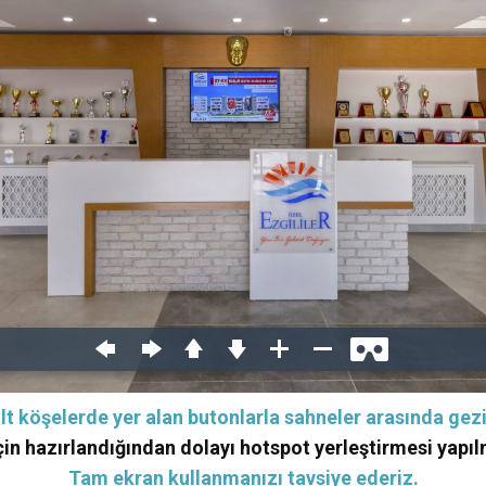
lt köşelerde yer alan butonlarla sahneler arasında gezi
in hazırlandığından dolayı hotspot yerleştirmesi yapıl
Tam ekran kullanmanızı tavsiye ederiz.