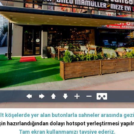
lt köşelerde yer alan butonlarla sahneler arasında gezi
in hazırlandığından dolayı hotspot yerleştirmesi yapıl
Tam ekran kullanmanızı tavsiye ederiz.